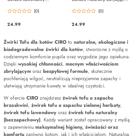
Zbrylający 6 L 2.5 kg
6 L 2.5 kg bezpyłowy
(0)
(0)
bezpyłowy
24.99
24.99
Cena:
Cena:
Żwirki Tofu dla kotów CIRO
to
naturalne, ekologiczne i
biodegradowalne żwirki dla kotów
, stworzone z myślą o
codziennym komforcie pupila oraz wygodzie jego opiekuna.
Dzięki
wysokiej chłonności
,
mocnym właściwościom
zbrylającym
oraz
bezpyłowej formule
, skutecznie
pochłaniają wilgoć, neutralizują nieprzyjemne zapachy i
ułatwiają utrzymanie kuwety w idealnej czystości.
W ofercie
CIRO
znajdziesz
żwirek tofu o zapachu
brzoskwini
,
żwirek tofu o zapachu zielonej herbaty
,
żwirek tofu lawendowy
oraz
żwirek tofu naturalny
(bezzapachowy)
. Każdy wariant został opracowany z myślą
o zapewnieniu
maksymalnej higieny, świeżości oraz
komfortu
zarówno kotom, jak i ich właścicielom. Naturalna