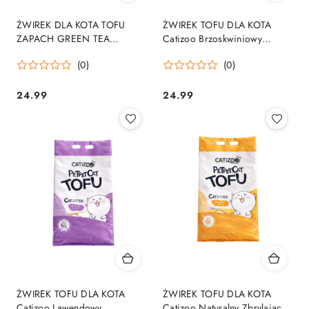
ŻWIREK DLA KOTA TOFU
ŻWIREK TOFU DLA KOTA
ZAPACH GREEN TEA
Catizoo Brzoskwiniowy
ZBRYLAJĄCY NATURALNY
Zbrylający 6 L 2.5 kg
(0)
(0)
BEZPYŁOWY 6L
bezpyłowy
24.99
24.99
Cena:
Cena:
ŻWIREK TOFU DLA KOTA
ŻWIREK TOFU DLA KOTA
Catizoo Lawendowy
Catizoo Naturalny Zbrylający