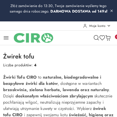
Przejdź do treści głównej
Przejdź do wyszukiwarki
Przejdź do moje konto
Przejdź do menu głównego
Przejdź do stopki
Złóż zamówienie do 13:30, Twoje zamówienie wyślemy tego
samego dnia roboczego.
DARMOWA DOSTAWA od 149zł
Moje konto
Żwirek tofu
Liczba produktów:
4
Żwirki Tofu CIRO
to
naturalne, biodegradowalne i
bezpyłowe żwirki dla kotów
, dostępne w wariantach
brzoskwinia, zielona herbata, lawenda oraz naturalny
.
Dzięki
doskonałym właściwościom zbrylającym
skutecznie
pochłaniają wilgoć, neutralizują nieprzyjemne zapachy i
ułatwiają utrzymanie kuwety w czystości. Wybierz
żwirek
tofu CIRO
i zapewnij swojemu kotu
świeżość, higienę oraz