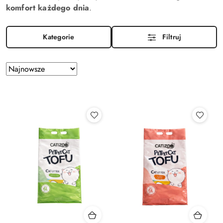
komfort każdego dnia
.
Kategorie
Filtruj
Zastosowano
Sortuj
według
sortowanie:
Najnowsze.