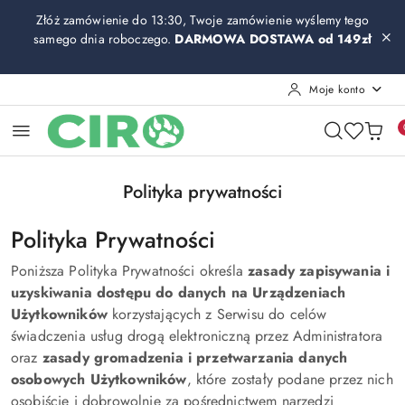
Przejdź do treści głównej
Przejdź do wyszukiwarki
Przejdź do moje konto
Przejdź do menu głównego
Przejdź do stopki
Złóż zamówienie do 13:30, Twoje zamówienie wyślemy tego
samego dnia roboczego.
DARMOWA DOSTAWA od 149zł
Moje konto
Polityka prywatności
Polityka Prywatności
Poniższa Polityka Prywatności określa
zasady zapisywania i
uzyskiwania dostępu do danych na Urządzeniach
Użytkowników
korzystających z Serwisu do celów
świadczenia usług drogą elektroniczną przez Administratora
oraz
zasady gromadzenia i przetwarzania danych
osobowych Użytkowników
, które zostały podane przez nich
osobiście i dobrowolnie za pośrednictwem narzędzi