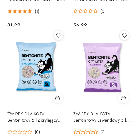
ZBRYLAJĄCY NATURALNY
ZBRYLAJĄCY NATURALNY
(1)
(0)
BEZPYŁOWY
BEZPYŁOWY
31.99
56.99
Cena:
Cena:
ŻWIREK DLA KOTA
ŻWIREK DLA KOTA
Bentonitowy 5 l Zbrylający
Bentonitowy Lawendowy 5 l
Bezpyłowy Antybakteryjny
Zbrylający Zapachowy
(0)
(0)
Bezpyłowy