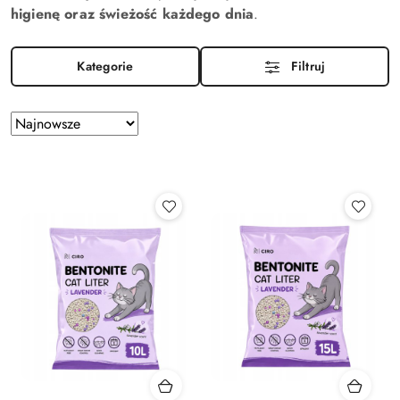
higienę oraz świeżość każdego dnia
.
Kategorie
Filtruj
Zastosowano
Sortuj
według
sortowanie:
Najnowsze.