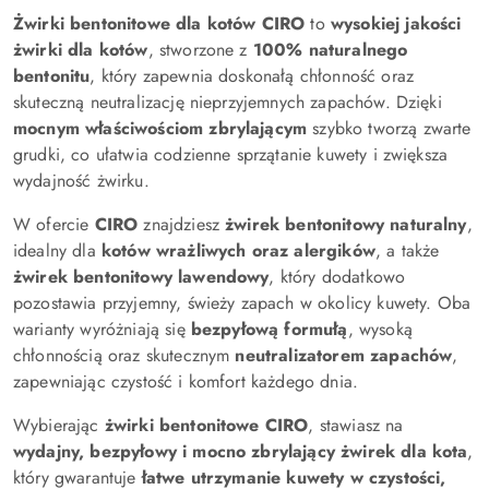
Żwirki bentonitowe dla kotów CIRO
to
wysokiej jakości
żwirki dla kotów
, stworzone z
100% naturalnego
bentonitu
, który zapewnia doskonałą chłonność oraz
skuteczną neutralizację nieprzyjemnych zapachów. Dzięki
mocnym właściwościom zbrylającym
szybko tworzą zwarte
grudki, co ułatwia codzienne sprzątanie kuwety i zwiększa
wydajność żwirku.
W ofercie
CIRO
znajdziesz
żwirek bentonitowy naturalny
,
idealny dla
kotów wrażliwych oraz alergików
, a także
żwirek bentonitowy lawendowy
, który dodatkowo
pozostawia przyjemny, świeży zapach w okolicy kuwety. Oba
warianty wyróżniają się
bezpyłową formułą
, wysoką
chłonnością oraz skutecznym
neutralizatorem zapachów
,
zapewniając czystość i komfort każdego dnia.
Wybierając
żwirki bentonitowe CIRO
, stawiasz na
wydajny, bezpyłowy i mocno zbrylający żwirek dla kota
,
który gwarantuje
łatwe utrzymanie kuwety w czystości,