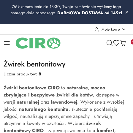
Przejdź do treści głównej
Przejdź do wyszukiwarki
Przejdź do moje konto
Przejdź do menu głównego
Przejdź do stopki
Złóż zamówienie do 13:30, Twoje zamówienie wyślemy tego
samego dnia roboczego.
DARMOWA DOSTAWA od 149zł
Moje konto
Żwirek bentonitowy
Liczba produktów:
8
Żwirki bentonitowe CIRO
to
naturalne, mocno
zbrylające i bezpyłowe żwirki dla kotów
, dostępne w
wersji
naturalnej
oraz
lawendowej
. Wykonane z wysokiej
jakości
naturalnego bentonitu
, skutecznie pochłaniają
wilgoć, neutralizują nieprzyjemne zapachy i ułatwiają
utrzymanie kuwety w czystości. Wybierz
żwirek
bentonitowy CIRO
i zapewnij swojemu kotu
komfort,