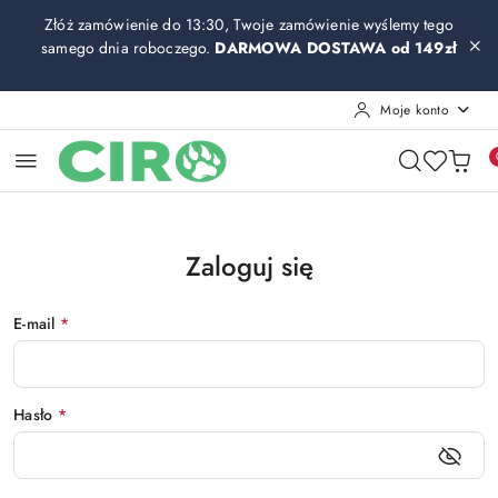
Przejdź do treści głównej
Przejdź do wyszukiwarki
Przejdź do moje konto
Przejdź do menu głównego
Przejdź do stopki
Złóż zamówienie do 13:30, Twoje zamówienie wyślemy tego
samego dnia roboczego.
DARMOWA DOSTAWA od 149zł
Moje konto
Zaloguj się
E-mail
*
Hasło
*