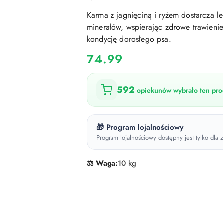
Karma z jagnięciną i ryżem dostarcza le
minerałów, wspierając zdrowe trawieni
kondycję dorosłego psa.
cena:
74.99
592
opiekunów wybrało ten prod
🎁 Program lojalnościowy
Program lojalnościowy dostępny jest tylko dla
⚖️ Waga:
10 kg