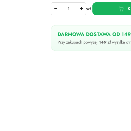
Ilość
szt.
K
DARMOWA DOSTAWA OD 149
Przy zakupach powyżej
149 zł
wysyłkę otr
Dostępność
i
dostawa