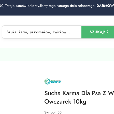
30, Twoje zamówienie wyślemy tego samego dnia roboczego.
DARMOWA
NAZWA
PRODUCENTA:
PET
FOOD
Sucha Karma Dla Psa Z W
MANIA
SP.
Owczarek 10kg
Z
O.O.
Symbol:
55