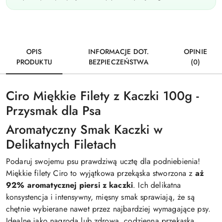
Dostępność
i
dostawa
OPIS
INFORMACJE DOT.
OPINIE
PRODUKTU
BEZPIECZEŃSTWA
(0)
Ciro Miękkie Filety z Kaczki 100g -
Przysmak dla Psa
Aromatyczny Smak Kaczki w
Delikatnych Filetach
Podaruj swojemu psu prawdziwą ucztę dla podniebienia!
Miękkie filety Ciro to wyjątkowa przekąska stworzona z
aż
92% aromatycznej piersi z kaczki
. Ich delikatna
konsystencja i intensywny, mięsny smak sprawiają, że są
chętnie wybierane nawet przez najbardziej wymagające psy.
Idealne jako nagroda lub zdrowa, codzienna przekąska.