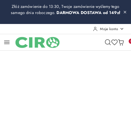
Przejdź do treści głównej
Przejdź do wyszukiwarki
Przejdź do moje konto
Przejdź do menu głównego
Przejdź do opisu produktu
Przejdź do stopki
Złóż zamówienie do 13:30, Twoje zamówienie wyślemy tego
samego dnia roboczego.
DARMOWA DOSTAWA od 149zł
Moje konto