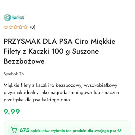
NAZWA
PRODUCENTA:
PET
(0)
FOOD
MANIA
SP.
PRZYSMAK DLA PSA Ciro Miękkie
Z
O.O.
Filety z Kaczki 100 g Suszone
Bezzbożowe
Symbol:
76
Miękkie filety z kaczki to bezzbożowy, wysokobiałkowy
przysmak idealny jako nagroda treningowa lub smaczna
przekąska dla psa każdego dnia.
cena:
9.99
675
opiekunów wybrało ten produkt dla swojego psa 🐶