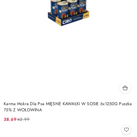
Karma Mokra Dla Psa MIĘSNE KAWAŁKI W SOSIE 6x1250G Puszka
75% Z WOŁOWINA
38.69
42.99
Cena
Cena
promocyjna:
przed