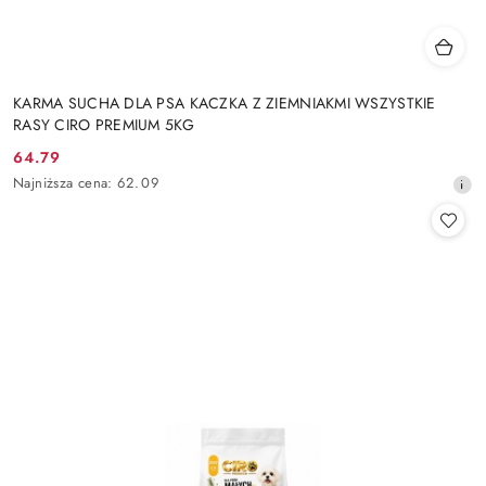
KARMA SUCHA DLA PSA KACZKA Z ZIEMNIAKMI WSZYSTKIE
RASY CIRO PREMIUM 5KG
64.79
Cena
Najniższa
Najniższa cena:
62.09
promocyjna:
cena
z
30
dni
przed
obniżką