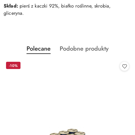
Skład:
pierś z kaczki 92%, białko roślinne, skrobia,
gliceryna.
Produkty
Produkty
Polecane
Podobne produkty
Pomiń karuzelę produktów
o
o
statusie:
statusie:
-10%