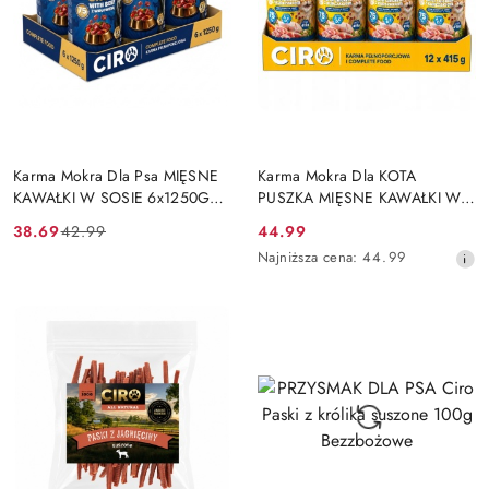
DO KOSZYKA
DO KOSZYKA
Karma Mokra Dla Psa MIĘSNE
Karma Mokra Dla KOTA
KAWAŁKI W SOSIE 6x1250G
PUSZKA MIĘSNE KAWAŁKI W
Puszka 75% Z WOŁOWINA
SOSIE 12x415G 75% Z
38.69
44.99
42.99
Cena
Cena
Cena
KURCZAKIEM
Najniższa
Najniższa cena:
44.99
promocyjna:
przed
promocyjna:
cena
promocją:
z
30
dni
przed
obniżką