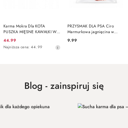
DO KOSZYKA
DO KOSZYKA
Karma Mokra Dla KOTA
PRZYSMAK DLA PSA Ciro
PUSZKA MIĘSNE KAWAŁKI W
Marmurkowa jagnięcina w
SOSIE 12x415G 75% Z RYBĄ
plastrach 100g Suszone
44.99
9.99
Cena
Cena:
Bezzbożowe
Najniższa
Najniższa cena:
44.99
promocyjna:
cena
z
30
dni
przed
obniżką
Blog - zainspiruj się