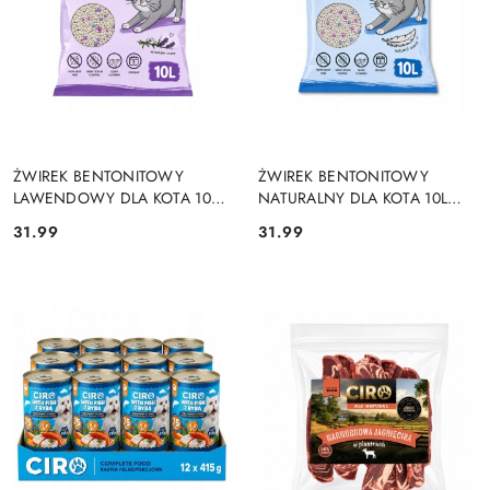
DO KOSZYKA
DO KOSZYKA
ŻWIREK BENTONITOWY
ŻWIREK BENTONITOWY
LAWENDOWY DLA KOTA 10L
NATURALNY DLA KOTA 10L
ZBRYLAJĄCY NATURALNY
ZBRYLAJĄCY NATURALNY
31.99
31.99
Cena:
Cena:
BEZPYŁOWY
BEZPYŁOWY