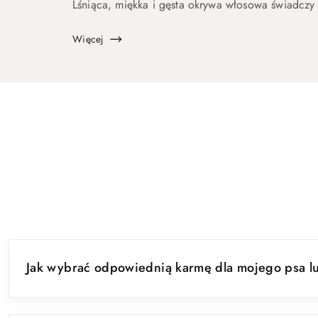
Lśniąca, miękka i gęsta okrywa włosowa świadcz
właściwej pielęgnacji oraz dobrej...
Więcej
Pomiń FAQ
Jak wybrać odpowiednią karmę dla mojego psa l