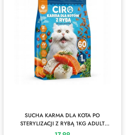
DO KOSZYKA
SUCHA KARMA DLA KOTA PO
STERYLIZACJI Z RYBĄ 1KG ADULT
DOROSŁE KOTY
17.99