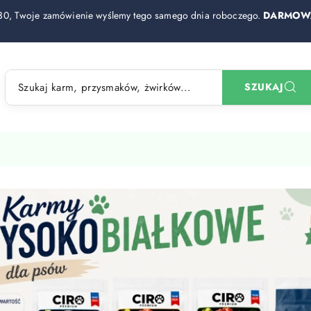
30, Twoje zamówienie wyślemy tego samego dnia roboczego.
DARMOWA